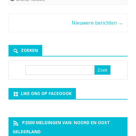
Berichtnavigatie
Nieuwere berichten
→
ZOEKEN
Z
o
e
k
LIKE ONS OP FACEOOOK
P2000 MELDINGEN VAN: NOORD EN OOST
GELDERLAND